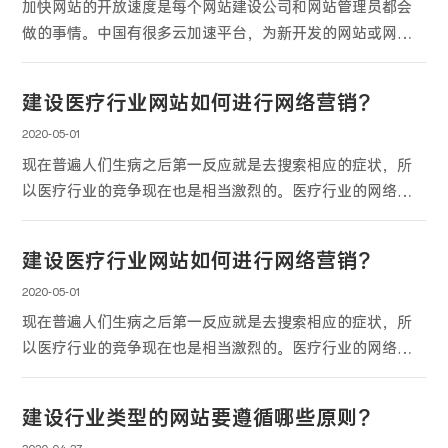
加快网站的开放速度是每个网站建设公司和网站管理员都会
做的事情。中国有很多云加速平台，为新开发的网站或网站
开发公司的老网站提供加速服务。然而，这些云加速平台都
有提交文件的要求，但是许多电影和电视网站因为版权和内
建设医疗行业网站如何进行网络营销？
容问题而无法提交文件。 那你就不能享受云加速了 如何解
决这个问题？北京网站建设告诉你
2020-05-01
现在普遍人们生病之后第一反应就是去搜索相应的症状，所
以医疗行业的竞争现在也是相当激烈的。医疗行业的网络营
销想要占据优势，具备同行竞争力，一定要面面俱到，以一
种营销方法为中心；全就是各种方式都要去做；面就是面面
建设医疗行业网站如何进行网络营销？
俱到，做到人有我有，人无我有，只要他们在方法和技巧方
面比别人好，就可以在网络营销中脱颖而出。
2020-05-01
现在普遍人们生病之后第一反应就是去搜索相应的症状，所
以医疗行业的竞争现在也是相当激烈的。医疗行业的网络营
销想要占据优势，具备同行竞争力，一定要面面俱到，以一
种营销方法为中心；全就是各种方式都要去做；面就是面面
建设行业类型的网站要遵循哪些原则？
俱到，做到人有我有，人无我有，只要他们在方法和技巧方