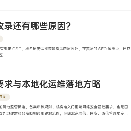
不懂适配逻辑、不懂上线运维，制作出的网站普遍存在兼容性差、漏洞多、加
端开发、网站架构搭建、零基础学员带教与项目落地经验，真正学会网站制
、架构规划、代码编写、安全规范、测试适配到上线运维的完整工程化思维，
合能力。
收录还有哪些原因？
没有绑定 GSC、域名历史惩罚等最常见的原因外，在实际的 SEO 运维中，还存
题。
要求与本地化运维落地方略
开发
的属地监管标准、备案审核规则、机房准入门槛与网络安全管控要求，也是国
数外地建站服务商照搬通用建站流程，忽略北京网信、网安、通信管理局专项
对公网访问受限、年度核查不合格等问题，直接导致网站无法正常上线运营。
企站点运维八年，我经手整改大量不合规存量站点，发现北京地区建站核心区