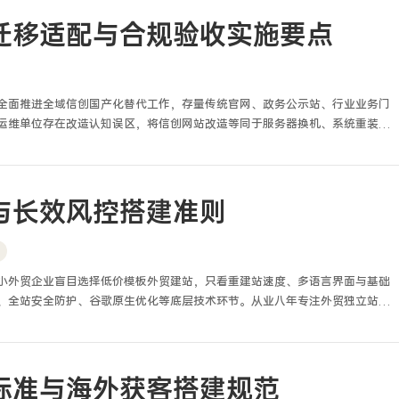
络风控、政务联动适配四大板块，北京网站建设绝非常规页面开发与程序搭
地运维标准的专属建站工程。
迁移适配与合规验收实施要点
全面推进全域信创国产化替代工作，存量传统官网、政务公示站、行业业务门
运维单位存在改造认知误区，将信创网站改造等同于服务器换机、系统重装、
写、数据库国密迁移、中间件适配、权限审计整改，导致改造后网站后台闪
项核验。结合五年政企信创整改、存量网站迁移、国产化安全测评一线技术经
信创改造核心难点，在于老旧异构架构与国产软硬件生态适配、原有业务数据
路国产化安全闭环搭建，整套改造工作需遵循迁移可控、业务不断、合规达标、
与长效风控搭建准则
小外贸企业盲目选择低价模板外贸建站，只看重建站速度、多语言界面与基础
、全站安全防护、谷歌原生优化等底层技术环节。从业八年专注外贸独立站开
改过上百个失效外贸站点，总结得出绝大多数外贸建站失败、询盘流失、站点
，重成本、轻风控。外贸建站区别于国内企业建站，面向全球公网访客、属地
络性能、合规安全、运维适配的专项建站工程，必须遵循专属技术准则落地搭
标准与海外获客搭建规范