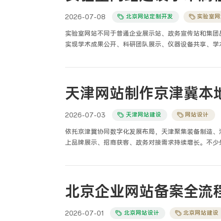
2026-07-08
北京网站定制开发
实验室网
实验室网站不同于普通企业展示站、政务宣传站和集团
实现学术成果公开、科研团队展示、仪器设备共享、学
点工程实验室、行业检测实验室在建站过程中，普遍套
设备预约功能简陋、数据公示不规范，导致网站无法满
点开发、实验室功能定制、学术系统适配、科研数据合
弱化商业营销属性、强化学术严谨性、规范科研数据展
档、合规安全的精细化垂直建站工程。
2026-07-03
天津网站建设
网站设计
依托京津冀协同数字化发展布局，天津聚集装备制造、
上品牌展示、招商获客、政务对接需求持续增长。不少
理局专属备案规则、天津网信常态化内容巡查标准、京
回、月度网信巡检预警、本地访问延迟偏高、表单采集
定制、备案代办、属地安全加固、企业站点常年运维八
站的核心特质集中在四点：属地备案严苛人工核验、京
北京企业网站备案全流
制作流程必须把属地合规、区域性能、行业适配、长效
模板套用工作。
2026-07-01
北京网站设计
北京网站建设