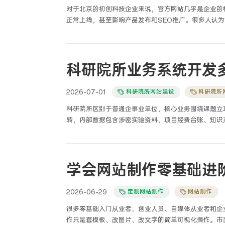
对于北京的初创科技企业来说，官方网站几乎是企业的
正常上线，甚至影响产品发布和SEO推广。很多人认为
域名、服务器、主体信息到网站负责人资料
2026-07-01
科研院所网站建设
科研院所
科研院所区别于普通企事业单位，核心业务围绕课题立
转，内部数据包含涉密实验资料、项目经费台账、知识
匹配其专属业务流程与分级保密管控要求。不少院所信息
单字段便投入使用，上线后普遍出现业务流程割裂、实
档案归档混乱等一系列长期难以整改的问题。结合多年
产化适配改造、分级保密体系搭建的一线技术实操经验
学会网站制作零基础进
权限保密、信创全栈兼容、科研档案长效留存的综合性
一环都需要兼顾科研业务特殊性、数据安全合规与国产
2026-06-29
定制网站制作
网站制作
很多零基础入门从业者、创业人员、自媒体从业者和企
作只是套模板、改图片、改文字的简单可视化操作。市