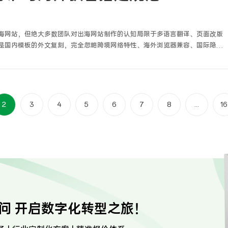
海网站，但绝大多数团队对出海网站制作的认知局限于多语言翻译、页面改版
是国内模板的外文复刻，完全忽略跨境网络特性、海外浏览器兼容、国际隐私
出现加载缓慢、地区打不开、收录极差、询盘丢失、被恶意仿站等一系列问
固与海外SEO底层优化的实战经验，我明确看出，出海网站制作绝非表层美工
备安全可控能力与长期营销价值的技术性建站体系，制作标准与国内普通网站
2
3
4
5
6
7
8
...
16
问 开启数字化转型之旅！