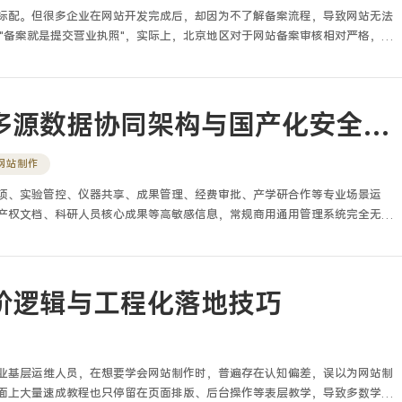
标配。但很多企业在网站开发完成后，却因为不了解备案流程，导致网站无法
"备案就是提交营业执照"，实际上，北京地区对于网站备案审核相对严格，从
科研院所业务系统开发多源数据协同架构与国产化安全落地路径
网站制作
项、实验管控、仪器共享、成果管理、经费审批、产学研合作等专业场景运
产权文档、科研人员核心成果等高敏感信息，常规商用通用管理系统完全无法
化采购阶段直接选用通用 OA 或开源管理模板快速搭建系统，仅简单调整表
验数据无法互通、权限分级粗放、不兼容国产软硬件、等保测评不达标、科研
面向各大高校、地方重点科研院所、国家级实验室开展业务系统定制开发、国
，科研院所业务系统开发是融合科研专属业务流程、多源异构数据互通、分级
阶逻辑与工程化落地技巧
定制开发工程，从需求调研、架构设计、代码开发到测试验收、运维迭代，每
化自主可控硬性要求，不能照搬市场化软件开发逻辑。
业基层运维人员，在想要学会网站制作时，普遍存在认知偏差，误以为网站制
面上大量速成教程也只停留在页面排版、后台操作等表层教学，导致多数学习