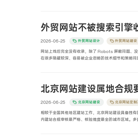
者只会拼装成品模板，不懂底层原理、不懂安全规范、
载慢、容易被入侵、无法二次开发等问题。结合多年前
作，并不是掌握可视化编辑技巧，而是形成从需求分析
具备独立制作合规、稳定、可迭代、安全可控网站的综
外贸网站不被搜索引擎
2026-06-25
外贸网站设计
外贸网站建设
网站上线后完全没有收录，除了 Robots 屏蔽问题、
在很多隐藏较深、容易被企业忽略的技术细节和策略问
北京网站建设属地合规
2026-06-25
北京网站建设
北京网站定制
相较于全国其他地区建站工作，北京网站建设具备独有
内建站合规审核最严格、核验维度最全的城市区域。多
属地条款，搭建完成的网站出现备案驳回、域名拦截、
深耕北京区域网站搭建、备案核验、属地安全加固、政