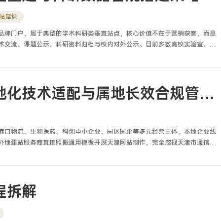
站建设
品牌门户，属于典型的学术科研类垂直站点，核心价值不在于营销获客，而是
术交流、课题公示、科研资料归档与校内对外公示。目前多数高校实验室、重
用商业企业模板，页面风格商业化浓重、学术层级混乱、科研资料管理松散、
足学术展示标准、校内科研管理要求与对外学术交流需求。结合多年科研类站
规整改实操经验，实验室网站建设拥有独立的技术逻辑与内容规范体系，必须
示、适配校内科研管理流程，是兼顾学术形象、科研公示、设备运维、资料归
天津网站制作京津冀本地化技术适配与属地长效合规管控方案
港口物流、生物医药、科创中小企业、园区国企等多元经营主体，本地企业线
外地建站服务商直接照搬通用模板开展天津网站制作，完全忽视天津市通信管
津冀本地网络链路优化、属地数据隐私管理细则，大量站点出现备案反复驳
违规、无法对接天津政务线上端口等一系列长期整改难题。深耕天津本地网站
年，经手整改数百套不合规存量站点，我发现天津网站制作区别于其他城市建
津冀专线机房专属适配、网信全时段内容监测、本地产业场景定制开发，整套
程拆解
运维贯穿页面设计、程序开发、服务器部署全流程，绝非简单修改文字图片的