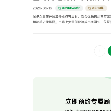
2026-06-16
出海网站建设
网站制作
很多企业在开展海外业务布局时，都会优先搭建官方出
和简单功能搭建。市场上大量低价速成出海网站，仅仅
合规、爬虫抓取规则和跨境数据安全，导致网站上线后
题。基于多年跨境网站搭建、海外服务器运维、安全加
改版，而是一套适配国际网络环境、符合海外法规、具
存在根本性区别。
1
立即预约专属顾