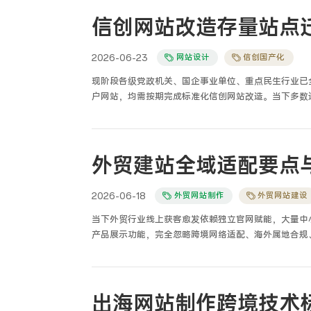
别在于属地备案从严审核、本地机房资质准入、市域网
建，是适配北京属地监管、兼顾政企商用属性、贴合本
信创网站改造存量站点
2026-06-23
网站设计
信创国产化
现阶段各级党政机关、国企事业单位、重点民生行业已
户网站，均需按期完成标准化信创网站改造。当下多数
后台界面微调，仅完成硬件表层替换，未做代码兼容改
退、业务接口断开、政务数据不同步、无法通过信创专
验，我接触百余例整改不合格返工项目，总结存量网站
无损迁移、原有网站SEO及对外访问权重保留、全链
外贸建站全域适配要点
运维兼容四大原则稳步落地。
2026-06-18
外贸网站制作
外贸网站建设
当下外贸行业线上获客愈发依赖独立官网赋能，大量中
产品展示功能，完全忽略跨境网络适配、海外属地合规
发、跨境服务器运维、站点防入侵加固工作，我经手整
降权、品牌仿冒问题，都源于建站初期重外观、轻技术
监管严苛、黑产攻击频次更高，属于兼顾营销属性、网
建。
出海网站制作跨境技术