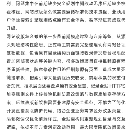
利，问题集中在前期缺少安全规划中期改动无序后期缺少校
验核验。网站改版怎么做需要遵循标准化技术流程，兼顾用
户体验搜索引擎规则站点原有安全体系，循序渐进完成迭代
升级。
网站改版怎么做的第一步是前期摸底勘测与方案筹备，从源
头规避结构性隐患。正式动工前需要完整梳理现有网站各项
基础数据，包含原有目录结构页面链接收录情况后台权限配
置加密部署状态等关键内容。很多改版项目直接推翻原有程
序重新搭建，随意修改栏目路径删除原有页面，造成大量死
链接堆积，搜索引擎大量清除历史收录，前期积累的权重付
诸东流。技术层面还要盘点原有安全配置，记录全站 HTTPS
加密规则文件上传校验机制防篡改策略与数据库加密存储方
案，后续改版新架构需要兼容原有安全规范，不能为了简化
开发直接剔除防护代码。结合企业业务需求区分改版类型，
局部微调仅优化前端样式，全站重构则重新规划目录与交互
逻辑，依据不同方案划定改动范围，最大限度降低改版带来