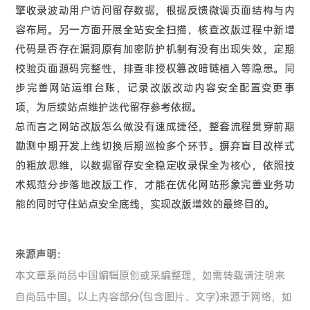
擎收录波动用户访问留存数据，根据反馈微调页面结构与内
容布局。另一方面开展全站安全扫描，核查改版过程中新增
代码是否存在漏洞原有加密防护机制有没有出现失效，定期
校验页面源码完整性，排查非授权篡改暗链植入等隐患。同
步完善网站运维台账，记录改版改动内容安全配置变更事
项，为后续站点维护迭代留存参考依据。
总而言之网站改版怎么做没有速成捷径，整套流程贯穿前期
勘测中期开发上线切换后期巡检多个环节。摒弃盲目改样式
的粗放思维，以数据留存安全稳定收录保全为核心，依照技
术规范分步落地改版工作，才能在优化网站形象完善业务功
能的同时守住站点安全底线，实现改版增效的最终目的。
来源声明：
本文章系尚品中国编辑原创或采编整理，如需转载请注明来
自尚品中国。以上内容部分(包含图片、文字)来源于网络，如