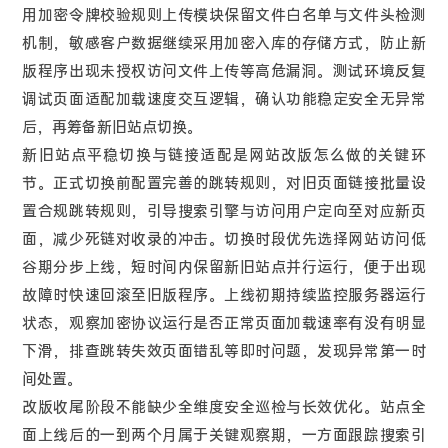
用加密令牌校验规则上传模块保留文件白名单与文件头检测
机制，敏感客户数据继续采用加密入库的存储方式，防止新
版程序出现未授权访问文件上传等高危漏洞。测试环境反复
调试页面适配加载速度交互逻辑，确认功能稳定安全无异常
后，再筹备新旧站点切换。
新旧站点平稳切换与链接适配是网站改版怎么做的关键环
节。正式切换前配置完善的跳转规则，对旧页面链接批量设
置合规跳转规则，引导搜索引擎与访问用户定向至对应新页
面，减少死链对收录的冲击。切换时段优先选择网站访问低
谷期分步上线，短时间内保留新旧站点并行运行，便于出现
故障时快速回滚至旧版程序。上线初期持续监控服务器运行
状态，观察加密协议运行是否正常页面加载速率有没有明显
下滑，排查跳转失效页面错乱等即时问题，发现异常第一时
间处置。
改版收尾阶段不能缺少全维度安全巡检与长效优化。站点全
面上线后的一到两个月属于关键观察期，一方面跟踪搜索引