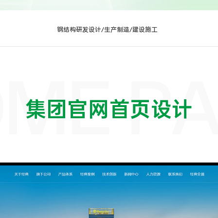
钢结构研发设计/生产制造/建设施工
ME P
集团官网首页设计