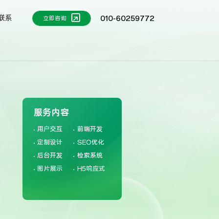
联系
010-60259772
立即咨询
服务内容
用户交互
前端开发
定制设计
SEO优化
后台开发
检索系统
图片展示
H5响应式