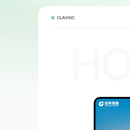
CLASSIC
HO