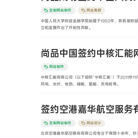
定制网站制作
网站集群
中国人民大学财政金融学院始建于1950年，其前身
立和发展作出了开拓性贡献。
尚品中国签约中核汇能
网站制作
中核汇能有限公司（以下简称“中核汇能”）于2011
风电、光伏、地热、储能、氢能、充电桩等。
签约空港嘉华航空服务
定制网站制作
网站设计
北京空港嘉华航空服务有限公司专注于商旅十余年，针