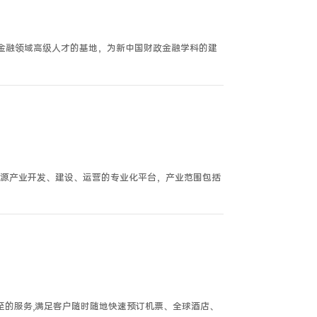
政金融领域高级人才的基地，为新中国财政金融学科的建
洁能源产业开发、建设、运营的专业化平台，产业范围包括
至的服务,满足客户随时随地快速预订机票、全球酒店、