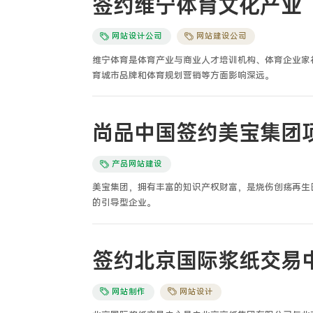
签约维宁体育文化产业
网站设计公司
网站建设公司
维宁体育是体育产业与商业人才培训机构、体育企业家
育城市品牌和体育规划营销等方面影响深远。
尚品中国签约美宝集团
产品网站建设
美宝集团，拥有丰富的知识产权财富，是烧伤创疡再生医
的引导型企业。
签约北京国际浆纸交易
网站制作
网站设计