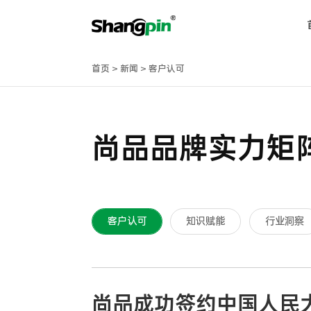
首页
>
新闻
>
客户认可
尚品品牌实力矩
客户认可
知识赋能
行业洞察
尚品成功签约中国人民