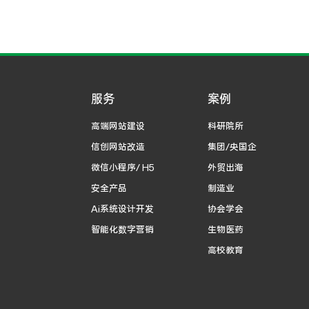
服务
案例
高端网站建设
科研院所
信创网站改造
集团/央国企
微信小程序/ H5
外贸出海
安全产品
制造业
Ai系统设计开发
协会学会
智能化数字营销
生物医药
高校教育