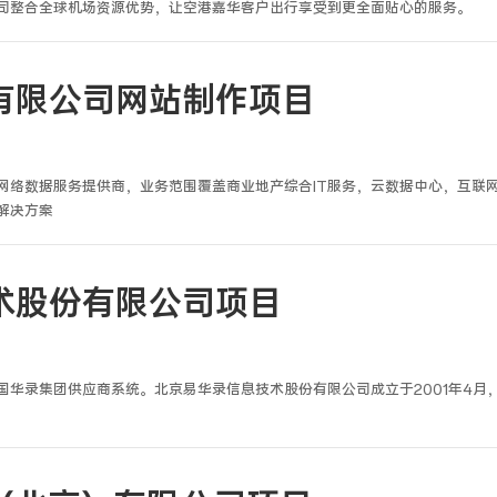
司整合全球机场资源优势，让空港嘉华客户出行享受到更全面贴心的服务。
有限公司网站制作项目
网络数据服务提供商，业务范围覆盖商业地产综合IT服务，云数据中心，互联
解决方案
术股份有限公司项目
国华录集团供应商系统。北京易华录信息技术股份有限公司成立于2001年4月