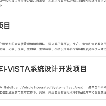
京一轻控股有限责任公司共同出资，经北京市政府批准成立的国内浆纸行业的
业
项目
充满活力的高素质管理和销售团队，建立起了集研发、生产、销售和售后服务
物电、化学、医学、生物学、生命科学、机械设计等多个学科的顶尖科技人才
-VISTA系统设计开发项目
telligent Vehicle Integrated Systems Test Area
工信部及重庆市政府支持下，共筹、共建的具有国际水平的智能汽车和智慧交