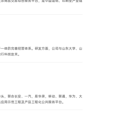
大宗商品交易综合服务平台，是中国造纸、印刷全产业链
于一体的完善经营体系。研发方面，公司与山东大学、山
进行科技攻关。
），是中国汽研牵头，联合长安、一汽，易华录，移动、联通，华为、大
通应用示范工程及产品工程化公共服务平台。