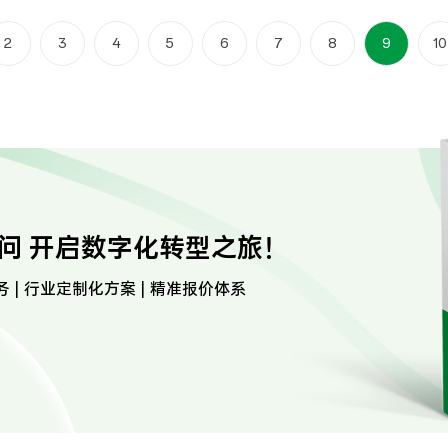
2
3
4
5
6
7
8
9
10
问 开启数字化转型之旅！
务 | 行业定制化方案 | 精准报价体系