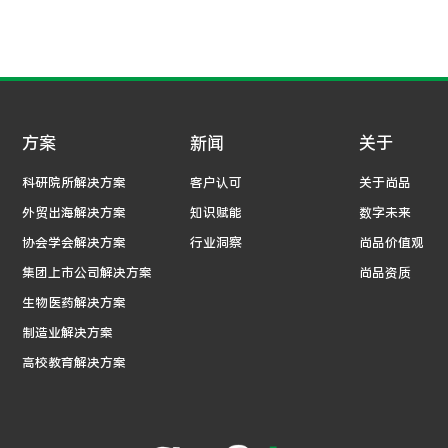
方案
新闻
关于
科研院所解决方案
客户认可
关于尚品
外贸出海解决方案
知识赋能
数字未来
协会学会解决方案
行业洞察
尚品价值观
集团上市公司解决方案
尚品资质
生物医药解决方案
制造业解决方案
高校教育解决方案