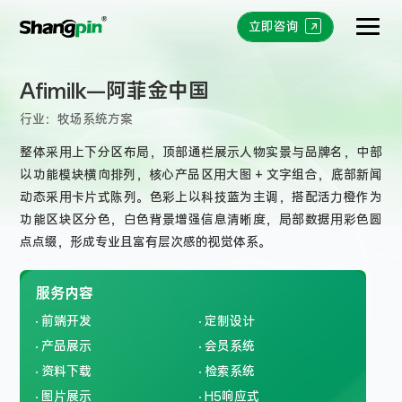
立即咨询
Afimilk—阿菲金中国
行业：
牧场系统方案
整体采用上下分区布局，顶部通栏展示人物实景与品牌名，中部
以功能模块横向排列，核心产品区用大图 + 文字组合，底部新闻
动态采用卡片式陈列。色彩上以科技蓝为主调，搭配活力橙作为
功能区块区分色，白色背景增强信息清晰度，局部数据用彩色圆
点点缀，形成专业且富有层次感的视觉体系。
服务内容
前端开发
定制设计
产品展示
会员系统
资料下载
检索系统
图片展示
H5响应式